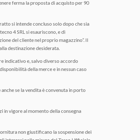
tenere ferma la proposta di acquisto per 90
to si intende concluso solo dopo che sia
tecno 4 SRL si esauriscono, e di
ione del cliente nel proprio magazzino”. Il
alla destinazione desiderata.
 indicativo e, salvo diverso accordo
isponibilità della merce e in nessun caso
anche se la vendita è convenuta in porto
zzi in vigore al momento della consegna
rnitura non giustificano la sospensione dei
i interessi nella misura del Tasso Ufficiale