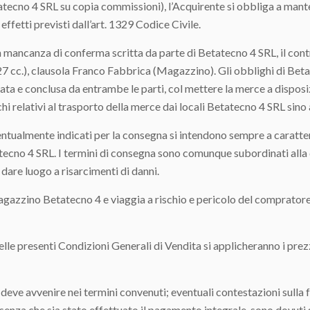
tatecno 4 SRL su copia commissioni), l’Acquirente si obbliga a man
i effetti previsti dall’art. 1329 Codice Civile.
za di conferma scritta da parte di Betatecno 4 SRL, il contrat
27 cc.), clausola Franco Fabbrica (Magazzino). Gli obblighi di Beta
ta e conclusa da entrambe le parti, col mettere la merce a disposiz
hi relativi al trasporto della merce dai locali Betatecno 4 SRL sino 
almente indicati per la consegna si intendono sempre a carattere
cno 4 SRL. I termini di consegna sono comunque subordinati alla d
dare luogo a risarcimenti di danni.
gazzino Betatecno 4 e viaggia a rischio e pericolo del compratore 
elle presenti Condizioni Generali di Vendita si applicheranno i pre
 avvenire nei termini convenuti; eventuali contestazioni sulla fo
nza che sia stato effettuato il pagamento integrale, sono dovuti gl