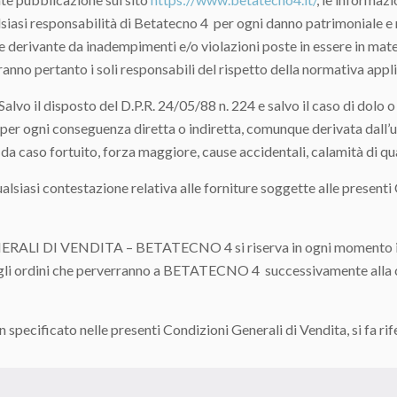
alsiasi responsabilità di Betatecno 4 per ogni danno patrimoniale 
e derivante da inadempimenti e/o violazioni poste in essere in mate
anno pertanto i soli responsabili del rispetto della normativa applic
il disposto del D.P.R. 24/05/88 n. 224 e salvo il caso di dolo o
per ogni conseguenza diretta o indiretta, comunque derivata dall’us
da caso fortuito, forza maggiore, cause accidentali, calamità di qua
 contestazione relativa alle forniture soggette alle presenti Co
 DI VENDITA – BETATECNO 4 si riserva in ogni momento il dir
ti gli ordini che perverranno a BETATECNO 4 successivamente alla 
cificato nelle presenti Condizioni Generali di Vendita, si fa rife