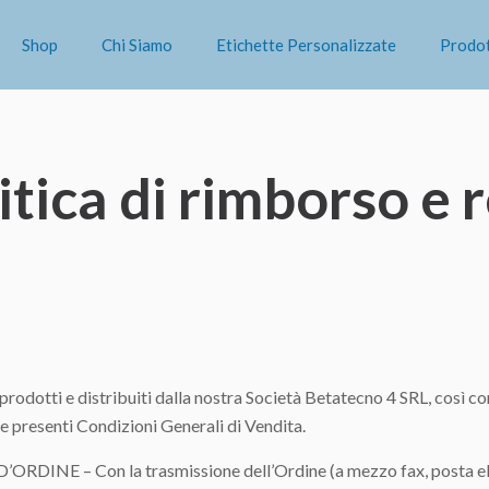
Shop
Chi Siamo
Etichette Personalizzate
Prodot
itica di rimborso e 
ni prodotti e distribuiti dalla nostra Società Betatecno 4 SRL, così com
le presenti Condizioni Generali di Vendita.
INE – Con la trasmissione dell’Ordine (a mezzo fax, posta el