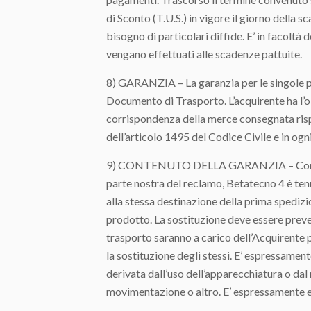
di Sconto (T.U.S.) in vigore il giorno della
bisogno di particolari diffide. E’ in facoltà
vengano effettuati alle scadenze pattuite.
8) GARANZIA – La garanzia per le singole pa
Documento di Trasporto. L’acquirente ha l’o
corrispondenza della merce consegnata rispe
dell’articolo 1495 del Codice Civile e in og
9) CONTENUTO DELLA GARANZIA – Come previs
parte nostra del reclamo, Betatecno 4 è tenu
alla stessa destinazione della prima spedizi
prodotto. La sostituzione deve essere preven
trasporto saranno a carico dell’Acquirente 
la sostituzione degli stessi. E’ espressamen
derivata dall’uso dell’apparecchiatura o dal 
movimentazione o altro. E’ espressamente escl