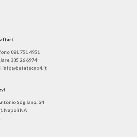
attaci
fono 081 751 4951
ulare 335 26 6974
l info@betatecno4.it
ovi
Antonio Sogliano, 34
1 Napoli NA
a