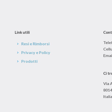
Link utili
Cont
Tele
Resi e Rimborsi
Cell
Privacy e Policy
Emai
Prodotti
Ci tr
Via 
8014
Itali