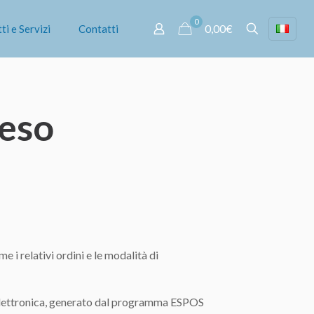
0
0,00€
ti e Servizi
Contatti
reso
e i relativi ordini e le modalità di
ettronica, generato dal programma ESPOS