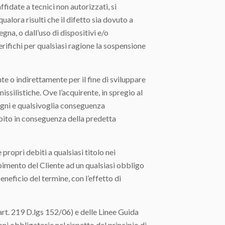
ate a tecnici non autorizzati, si
alora risulti che il difetto sia dovuto a
na, o dall’uso di dispositivi e/o
rifichi per qualsiasi ragione la sospensione
 o indirettamente per il fine di sviluppare
ssilistiche. Ove l’acquirente, in spregio al
i ogni e qualsivoglia conseguenza
bito in conseguenza della predetta
ropri debiti a qualsiasi titolo nei
mpimento del Cliente ad un qualsiasi obbligo
eficio del termine, con l’effetto di
. 219 D.lgs 152/06) e delle Linee Guida
oni obbligatorie nel rispetto del principio di