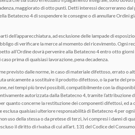
 scadenza, maggiorato di otto punti. Detti interessi decorreranno da
 della Betatecno 4 di sospendere le consegne o di annullare Ordini g
rti dell’apparecchiatura, ad esclusione delle lampade di esposizion
bbligo di verificare la merce al momento del ricevimento. Ogni rec
tto all’Ordine dovrà pervenire alla Betatecno 4 entro otto giorni 
ni caso prima di qualsiasi lavorazione, pena decadenza.
to dalle norme, in caso di materiale difettoso, errato o altro
ta unicamente a sostituire il prodotto difettoso, o la parte del pro
one, nei tempi più brevi possibili, compatibilmente con la disponibil
tivamente autorizzata dalla Betatecno 4, tramite l’attribuzione di 
per quanto concerne la restituzione dei componenti difettosi, ed a
te esclusa qualsiasi ulteriore responsabilità di Betatecno 4 per og
non uso della stessa o da pretese di terzi, ivi compresi i danni di qu
uso il diritto di rivalsa di cui all’art. 131 del Codice del Consumo