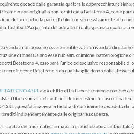
te decade dalla garanzia qualora le apparecchiature siano affid
ricambio non originali o non forniti dalla Betatecno 4, come pure qu
zione del prodotto da parte di chiunque successivamente alla conseg
la Toshiba. L’Acquirente decade altresì dalla garanzia qualora si ve
enduti non possono essere né utilizzati né rivenduti direttamente
uzione di massa, siano esse nucleari, chimiche, batteriologiche o mi
i prodotti Betatecno 4, esso sarà l’unico ed esclusivo responsabile d
 tenere indenne Betatecno 4 da qualsivoglia danno dalla stessa su
BETATECNO 4 SRL
avrà diritto di trattenere somme e compensare p
ualsiasi titolo vantati nei confronti del medesimo. In caso di inade
RL , quest’ultima avrà la facoltà di considerarlo decaduto dal ben
 i crediti indipendentemente dalle originarie scadenze.
to della normativa in materia di etichettatura ambientale (art
 pubblicazione sul sito
https://www.betatecno4.it/
, le informazi