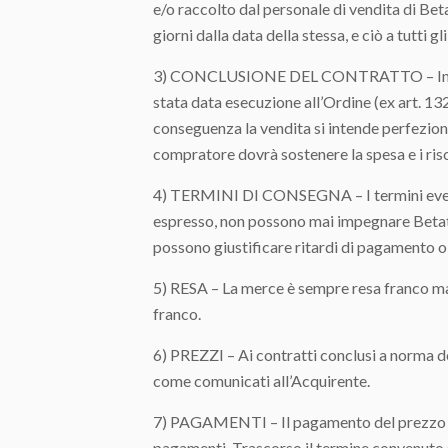
e/o raccolto dal personale di vendita di Be
giorni dalla data della stessa, e ciò a tutti gl
3) CONCLUSIONE DEL CONTRATTO – In mancan
stata data esecuzione all’Ordine (ex art. 13
conseguenza la vendita si intende perfeziona
compratore dovrà sostenere la spesa e i risc
4) TERMINI DI CONSEGNA – I termini eventu
espresso, non possono mai impegnare Betate
possono giustificare ritardi di pagamento o 
5) RESA – La merce è sempre resa franco ma
franco.
6) PREZZI – Ai contratti conclusi a norma d
come comunicati all’Acquirente.
7) PAGAMENTI – Il pagamento del prezzo deve
pagamenti. Trascorso il termine convenuto se