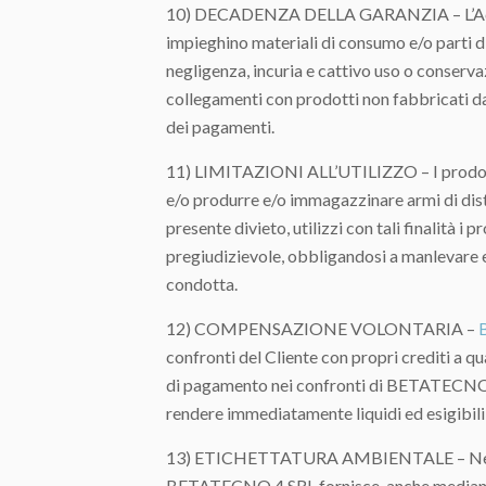
10) DECADENZA DELLA GARANZIA – L’Acquiren
impieghino materiali di consumo e/o parti di 
negligenza, incuria e cattivo uso o conserva
collegamenti con prodotti non fabbricati dal
dei pagamenti.
11) LIMITAZIONI ALL’UTILIZZO – I prodotti v
e/o produrre e/o immagazzinare armi di distr
presente divieto, utilizzi con tali finalità 
pregiudizievole, obbligandosi a manlevare e
condotta.
12) COMPENSAZIONE VOLONTARIA –
confronti del Cliente con propri crediti a q
di pagamento nei confronti di BETATECNO 4 S
rendere immediatamente liquidi ed esigibili
13) ETICHETTATURA AMBIENTALE – Nel rispet
BETATECNO 4 SRL fornisce, anche mediante