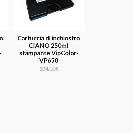
ro
Cartuccia di inchiostro
CIANO 250ml
-
stampante VipColor-
VP650
194,00
€