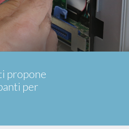
i propone
panti per