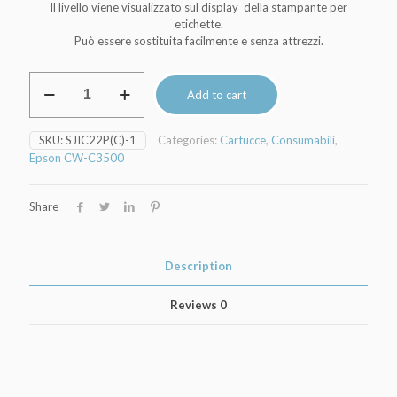
Il livello viene visualizzato sul display della stampante per
etichette.
Può essere sostituita facilmente e senza attrezzi.
Cartuccia
Add to cart
d'inchiostro
(CIANO)
Epson
SKU:
SJIC22P(C)-1
Categories:
Cartucce
,
Consumabili
,
ColorWorks
Epson CW-C3500
CW-
C3500e
quantity
Share
Description
Reviews
0