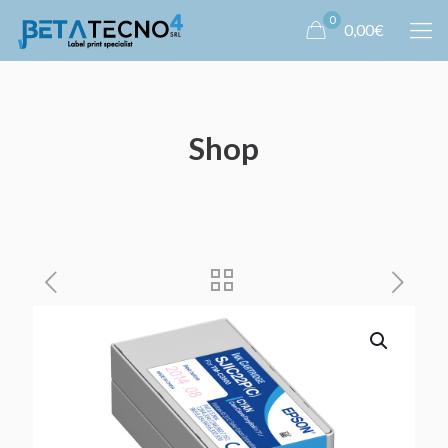
0
0,00€
Shop